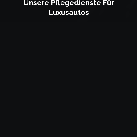
Unsere Pflegedienste Für
Luxusautos
Mit erstklassigen Pflegeleistungen verwandeln wir jedes
Detail Ihres Autos..
01
AUTOFENSTERFOLIEN
Sehen Sie sich die Arbeit an
02